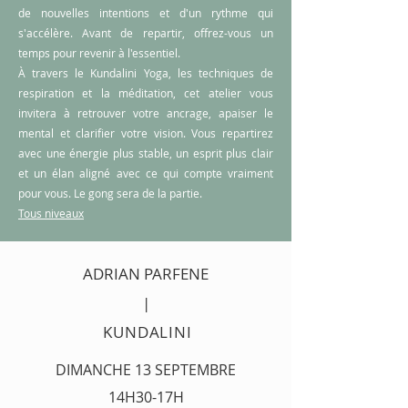
de nouvelles intentions et d'un rythme qui
s'accélère. Avant de repartir, offrez-vous un
temps pour revenir à l'essentiel.
À travers le Kundalini Yoga, les techniques de
respiration et la méditation, cet atelier vous
invitera à retrouver votre ancrage, apaiser le
mental et clarifier votre vision. Vous repartirez
avec une énergie plus stable, un esprit plus clair
et un élan aligné avec ce qui compte vraiment
pour vous. Le gong sera de la partie.
Tous niveaux
ADRIAN PARFENE
|
KUNDALINI
DIMANCHE 13 SEPTEMBRE
14H30-17H