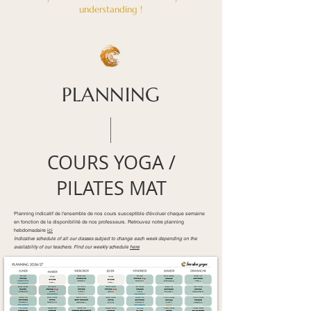
understanding !
PLANNING
COURS YOGA /
PILATES MAT
Planning indicatif de l'ensemble de nos cours susceptible d'évoluer chaque semaine
en fonction de la disponibilité de nos professeurs. Retrouvez notre planning
hebdomadaire
ici
Indicative schedule of all our classes subject to change each week depending on the
availability of our teachers.
Find our weekly schedule
here