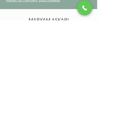
MARYAM ASKARI
|
IYENGAR
DIMANCHE 27 SEPTEMBRE
14H-17H
RÉSERVATIONS