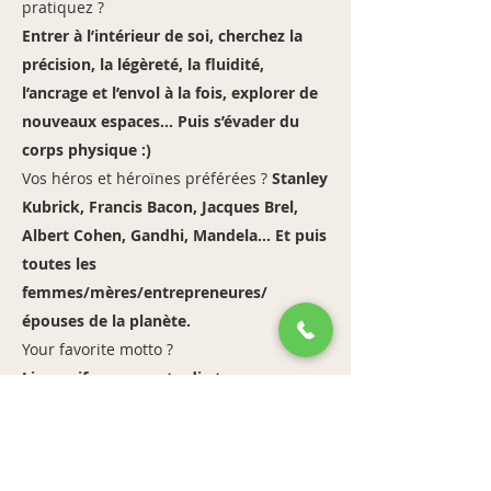
pratiquez ?
Entrer à l’intérieur de soi, cherchez la
précision, la légèreté, la fluidité,
l’ancrage et l’envol à la fois, explorer de
nouveaux espaces… Puis s’évader du
corps physique :)
Vos héros et héroïnes préférées ?
Stanley
Kubrick, Francis Bacon, Jacques Brel,
Albert Cohen, Gandhi, Mandela... Et puis
toutes les
femmes/mères/entrepreneures/
épouses de la planète.
Your favorite motto ?
Live as if you were to die tomorrow,
Learn as if you were to live forever.
https://www.instagram.com/flore_turra_yoga/