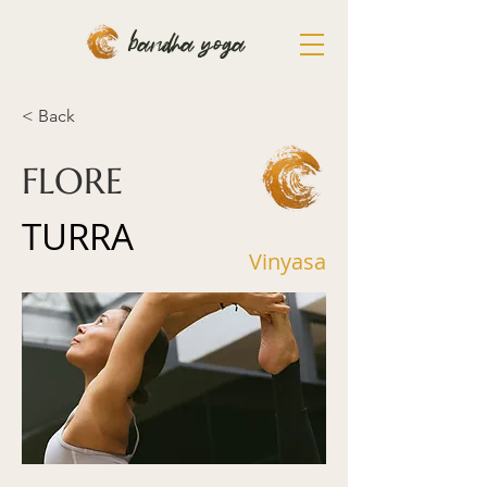
bandha yoga
< Back
FLORE
TURRA
Vinyasa