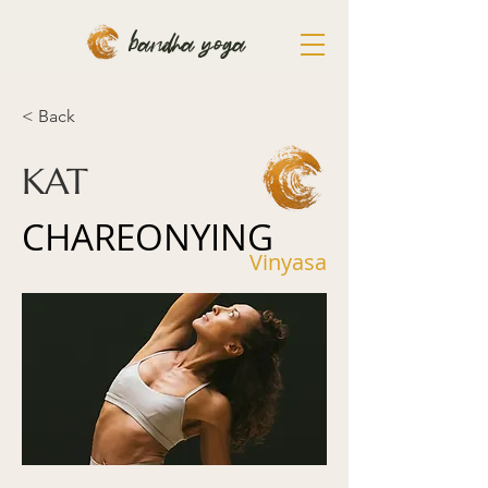
bandha yoga
< Back
KAT
CHAREONYING
Vinyasa