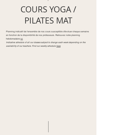
COURS YOGA /
PILATES MAT
Planning indicatif de l'ensemble de nos cours susceptible d'évoluer chaque semaine
en fonction de la disponibilité de nos professeurs. Retrouvez notre planning
hebdomadaire
ici
Indicative schedule of all our classes subject to change each week depending on the
availability of our teachers.
Find our weekly schedule
here