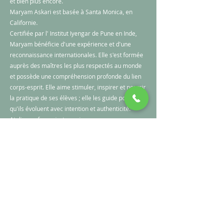
et bien plus encore.​
Maryam Askari est basée à Santa Monica, en
Californie.
Certifiée par l' Institut Iyengar de Pune en Inde,
Maryam bénéficie d'une expérience et d'une
reconnaissance internationales. Elle s'est formée
auprès des maîtres les plus respectés au monde
et possède une compréhension profonde du lien
corps-esprit. Elle aime stimuler, inspirer et nourrir
la pratique de ses élèves ; elle les guide pour
qu'ils évoluent avec intention et authenticité.
Atelier en français, t
ous niveaux
MARYAM ASKARI
|
IYENGAR
DIMANCHE 27 SEPTEMBRE
14H-17H