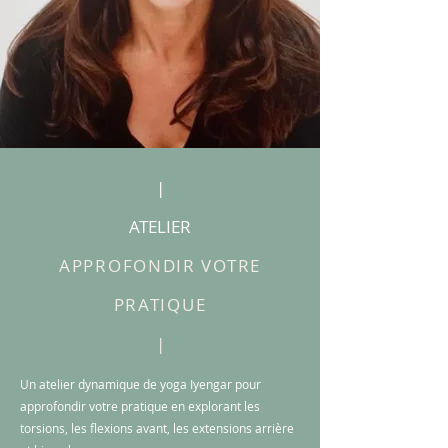
|
ATELIER
APPROFONDIR VOTRE
PRATIQUE
|
Un atelier dynamique de yoga Iyengar pour
approfondir votre pratique en explorant les
torsions, les flexions avant, les extensions arrière