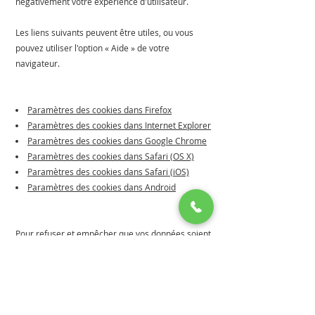
négativement votre expérience d'utilisateur.
Les liens suivants peuvent être utiles, ou vous
pouvez utiliser l'option « Aide » de votre
navigateur.
Paramètres des cookies dans Firefox
Paramètres des cookies dans Internet Explorer
Paramètres des cookies dans Google Chrome
Paramètres des cookies dans Safari (OS X)
Paramètres des cookies dans Safari (iOS)
Paramètres des cookies dans Android
Pour refuser et empêcher que vos données soient
utilisées par Google Analytics sur tous les sites
Web, consultez les instructions suivantes :
https://tools.google.com/dlpage/gaoptout?hl=fr
Il se peut que nous modifiions cette politique en