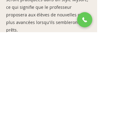
ce qui signifie que le professeur
proposera aux élèves de nouvelles poses
plus avancées lorsqu'ils sembleront
prêts.
Previous
Next
bandha studio
31 rue Bonaparte 75006 Paris
accueil@bandhayoga.paris
Tél :
01 42 39 43 44