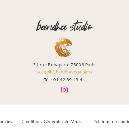
bandha studio
31 rue Bonaparte 75006 Paris
accueil@bandhayoga.paris
Tél : 01 42 39 43 44
cookies
Conditions Générales de Vente
Politique de confi