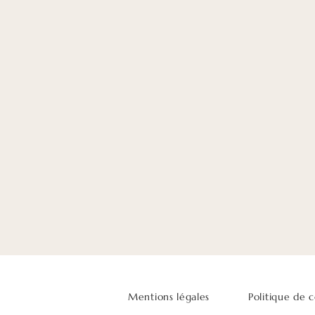
Mentions légales
Politique de 