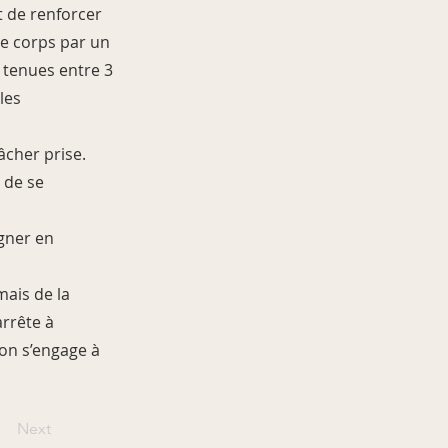
t de renforcer
 le corps par un
t tenues entre 3
les
lâcher prise.
 de se
agner en
mais de la
arrête à
 on s’engage à
Next