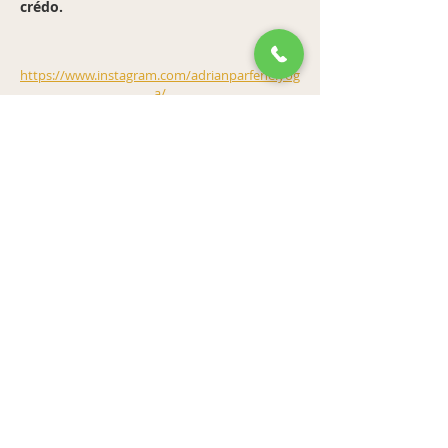
crédo.
https://www.instagram.com/adrianparfene.yog
a/
Previous
Next
bandha studio
31 rue Bonaparte 75006 Paris
accueil@bandhayoga.paris
Tél :
01 42 39 43 44