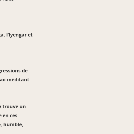
, l’Iyengar et
ogressions de
 soi méditant
y trouve un
e en ces
e, humble,