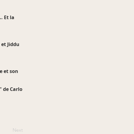
. Et la
et Jiddu
e et son
" de Carlo
Next