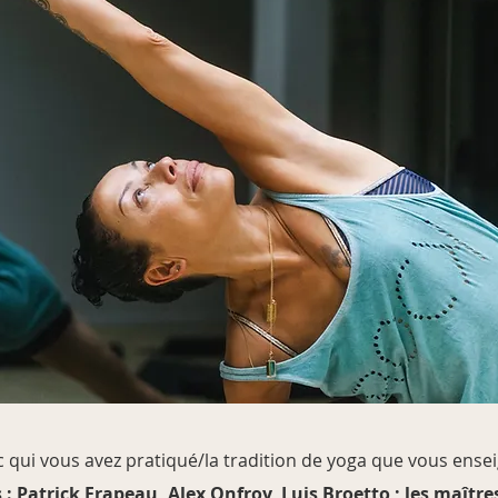
c qui vous avez pratiqué/la tradition de yoga que vous ense
 : Patrick Frapeau, Alex Onfroy, Luis Broetto ; les maîtres