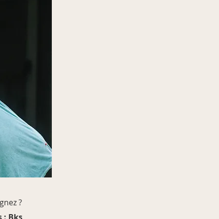
ignez ?
 : Bks