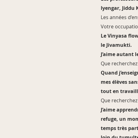
Iyengar, Jiddu 
Les années d’en
Votre occupatio
Le Vinyasa flow
le Jivamukti.
J’aime autant l
Que recherchez
Quand j’enseign
mes élèves sans
tout en travail
Que recherchez
J’aime apprendr
refuge, un mome
temps très par
loin du tumulte