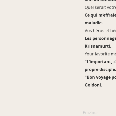
Quel serait vot
Ce qui m’effrai
maladie.
Vos héros et hé
Les personnage
Krisnamurti.
Your favorite m
"L’important, c
propre disciple
"Bon voyage pou
Goldoni.
Previous