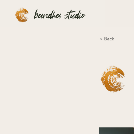
bandha studio
< Back