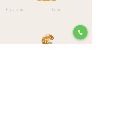
Previous
Next
bandha studio
31 rue Bonaparte 75006 Paris
accueil@bandhayoga.paris
Tél :
01 42 39 43 44
Politique de confidentialité
Mentions légales