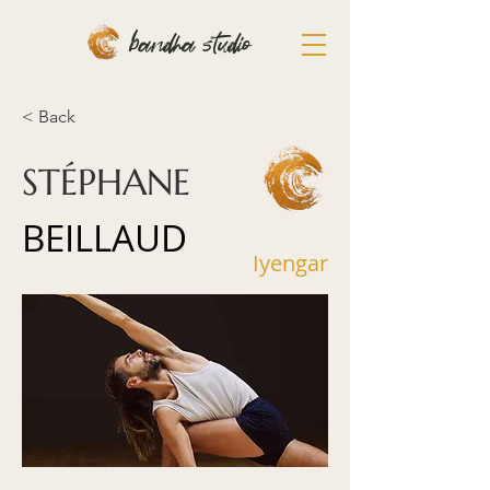
bandha studio
< Back
STÉPHANE
BEILLAUD
Iyengar