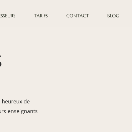
SSEURS
TARIFS
CONTACT
BLOG
S
 heureux de
eurs enseignants