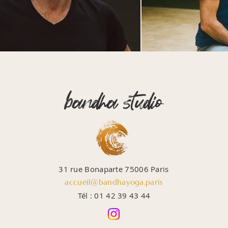
bandha studio
31 rue Bonaparte 75006 Paris
accueil@bandhayoga.paris
Tél : 01 42 39 43 44