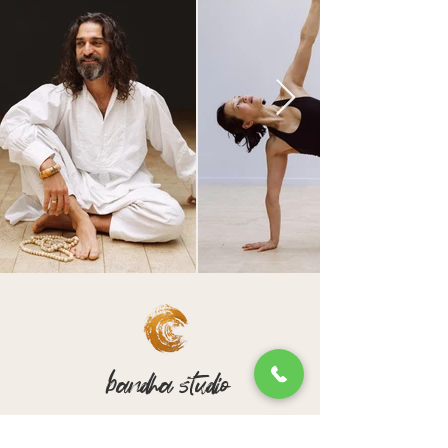
bandha studio
31 rue Bonaparte 75006 Paris