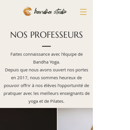
bandha studio
NOS PROFESSEURS
Faites connaissance avec l'équipe de
Bandha Yoga.
Depuis que nous avons ouvert nos portes
en 2017, nous sommes heureux de
pouvoir offrir à nos élèves l’opportunité de
pratiquer avec les meilleurs enseignants de
yoga et de Pilates.