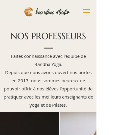
bandha studio
NOS PROFESSEURS
Faites connaissance avec l'équipe de
Bandha Yoga.
Depuis que nous avons ouvert nos portes
en 2017, nous sommes heureux de
pouvoir offrir à nos élèves l’opportunité de
pratiquer avec les meilleurs enseignants de
yoga et de Pilates.