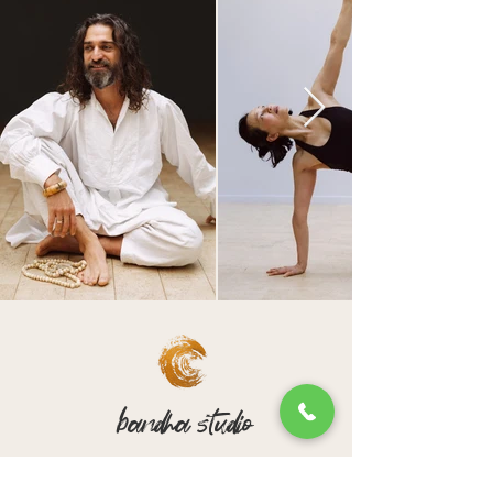
bandha studio
31 rue Bonaparte 75006 Paris