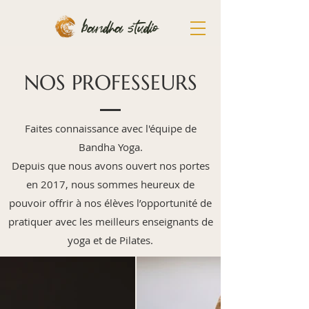
bandha studio
NOS PROFESSEURS
Faites connaissance avec l'équipe de
Bandha Yoga.
Depuis que nous avons ouvert nos portes
en 2017, nous sommes heureux de
pouvoir offrir à nos élèves l’opportunité de
pratiquer avec les meilleurs enseignants de
yoga et de Pilates.