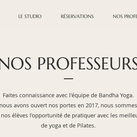
LE STUDIO
RÉSERVATIONS
NOS PROFE
NOS PROFESSEUR
Faites connaissance avec l'équipe de Bandha Yoga.
nous avons ouvert nos portes en 2017, nous sommes
à nos élèves l’opportunité de pratiquer avec les meill
de yoga et de Pilates.