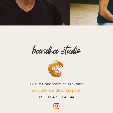
bandha studio
31 rue Bonaparte 75006 Paris
accueil@bandhayoga.paris
Tél : 01 42 39 43 44